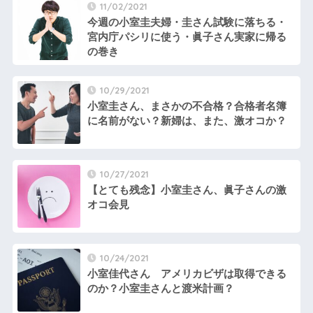
11/02/2021
今週の小室圭夫婦・圭さん試験に落ちる・
宮内庁パシリに使う・眞子さん実家に帰る
の巻き
10/29/2021
小室圭さん、まさかの不合格？合格者名簿
に名前がない？新婦は、また、激オコか？
10/27/2021
【とても残念】小室圭さん、眞子さんの激
オコ会見
10/24/2021
小室佳代さん アメリカビザは取得できる
のか？小室圭さんと渡米計画？