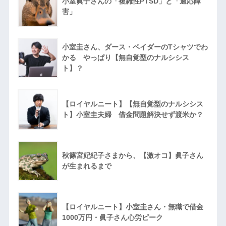
小室眞子さんの「複雑性PTSD」と「適応障
害」
小室圭さん、ダース・ベイダーのTシャツでわ
かる やっぱり【無自覚型のナルシシス
ト】？
【ロイヤルニート】【無自覚型のナルシシス
ト】小室圭夫婦 借金問題解決せず渡米か？
秋篠宮妃紀子さまから、【激オコ】眞子さん
が生まれるまで
【ロイヤルニート】小室圭さん・無職で借金
1000万円・眞子さん心労ピーク