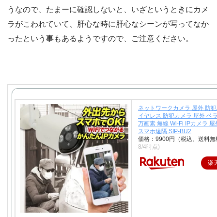
うなので、たまーに確認しないと、いざというときにカメ
ラがこわれていて、肝心な時に肝心なシーンが写ってなか
ったという事もあるようですので、ご注意ください。
ネットワークカメラ 屋外 防犯
イヤレス 防犯カメラ 屋外 ベラ
万画素 無線 Wi-Fi IPカメラ 
スマホ遠隔 SIP-BU2
価格：9900円（税込、送料無
8/4時点)
楽